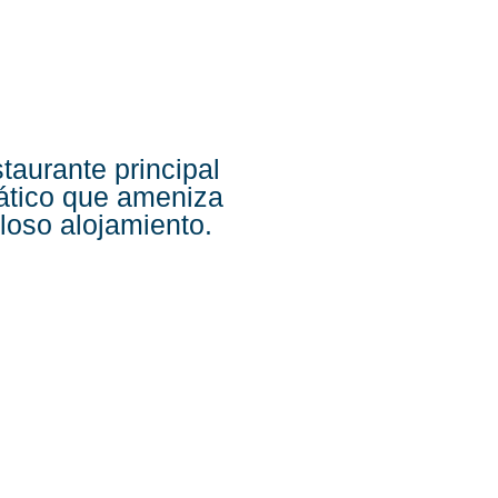
staurante principal
uático que ameniza
loso alojamiento.