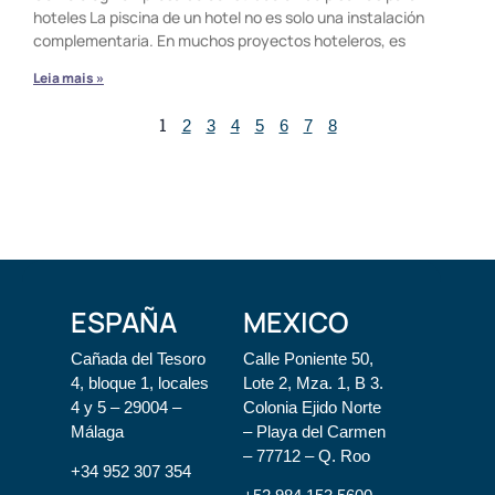
hoteles La piscina de un hotel no es solo una instalación
complementaria. En muchos proyectos hoteleros, es
Leia mais »
1
2
3
4
5
6
7
8
ESPAÑA
MEXICO
Cañada del Tesoro
Calle Poniente 50,
4, bloque 1, locales
Lote 2, Mza. 1, B 3.
4 y 5 – 29004 –
Colonia Ejido Norte
Málaga
– Playa del Carmen
– 77712 – Q. Roo
+34 952 307 354