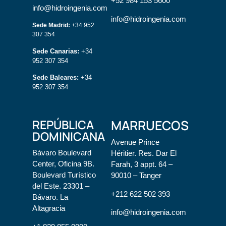
+52 984 153 5600
info@hidroingenia.com
info@hidroingenia.com
Sede Madrid:
+34 952
307 354
Sede Canarias:
+34
952 307 354
Sede Baleares:
+34
952 307 354
REPÚBLICA
MARRUECOS
DOMINICANA
Avenue Prince
Bávaro Boulevard
Héritier. Res. Dar El
Center, Oficina 9B.
Farah, 3 appt. 64 –
Boulevard Turístico
90010 – Tanger
del Este. 23301 –
+212 622 502 393
Bávaro. La
Altagracia
info@hidroingenia.com