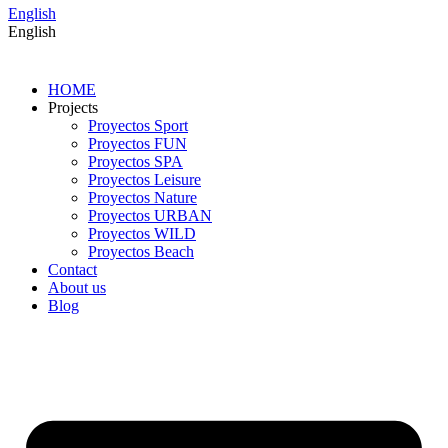
English
English
HOME
Projects
Proyectos Sport
Proyectos FUN
Proyectos SPA
Proyectos Leisure
Proyectos Nature
Proyectos URBAN
Proyectos WILD
Proyectos Beach
Contact
About us
Blog