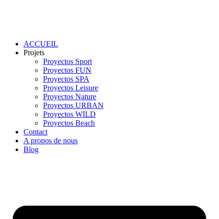
ACCUEIL
Projets
Proyectos Sport
Proyectos FUN
Proyectos SPA
Proyectos Leisure
Proyectos Nature
Proyectos URBAN
Proyectos WILD
Proyectos Beach
Contact
A propos de nous
Blog