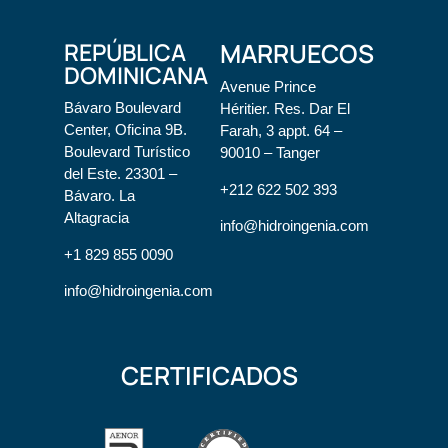
REPÚBLICA
MARRUECOS
DOMINICANA
Avenue Prince
Bávaro Boulevard
Héritier. Res. Dar El
Center, Oficina 9B.
Farah, 3 appt. 64 –
Boulevard Turístico
90010 – Tanger
del Este. 23301 –
+212 622 502 393
Bávaro. La
Altagracia
info@hidroingenia.com
+1 829 855 0090
info@hidroingenia.com
CERTIFICADOS