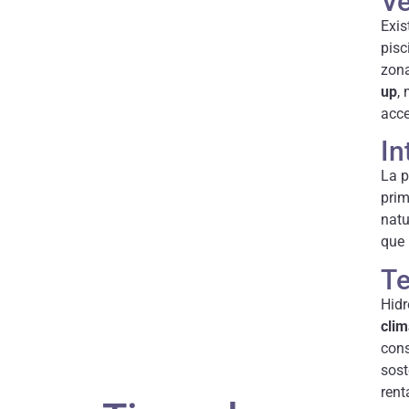
Ve
Exis
pisc
zona
up
,
acce
In
La p
prim
natu
que 
Te
Hidr
clim
cons
sost
rent