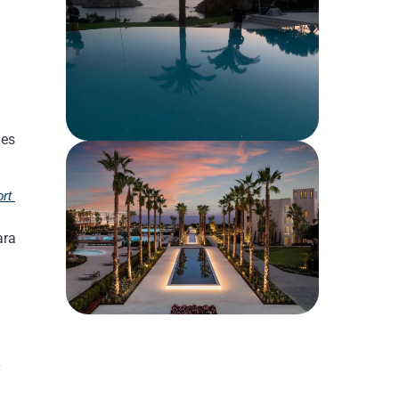
 es
rt
ara
y