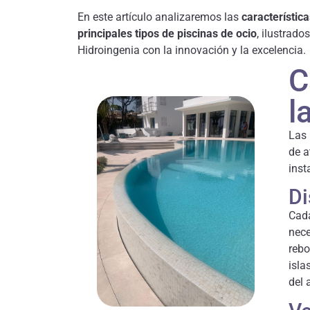
En este artículo analizaremos las
característica
principales tipos de piscinas de ocio
, ilustrad
Hidroingenia con la innovación y la excelencia.
C
l
Las 
de a
inst
Di
Cada
nece
rebo
isla
del 