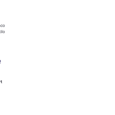
nco
ilo
e
rt