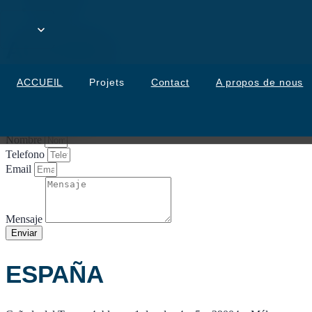
Plage
ACCUEIL
ACCUEIL
Projets
Contact
A propos de nous
A propos de nous
Blog
Contact
Nombre
Telefono
Email
Mensaje
Enviar
ESPAÑA