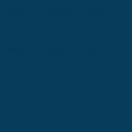
e equilibran a través de tratamientos únicos, diseñados para ofrecer un
e equilibran a través de tratamientos únicos, diseñados para ofrecer un