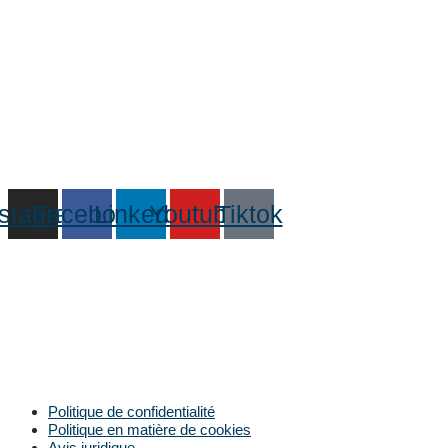
nstagram
Facebook
Linkedin
Youtube
Tiktok
Politique de confidentialité
Politique en matière de cookies
Avis juridique