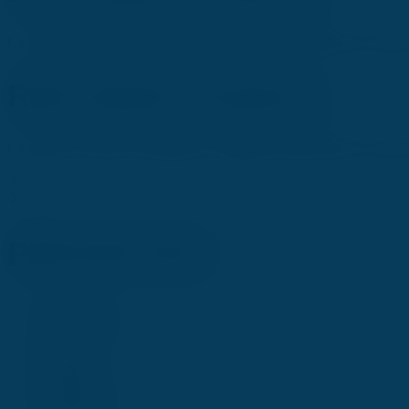
Un espacio exclusivo de bienestar y relajación, donde cuerpo y mente s
Rafa Nadal Academy
Un espacio exclusivo de bienestar y relajación, donde cuerpo y mente s
PROYECTOS
Le sport
S'amuser
Spa
Loisirs
Nature
Urbain
Sauvage